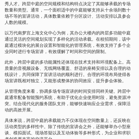
秀人才。跨层中庭的空间规模和结构特点决定了其能够承载的专场
数量和类型。通常，一个面积适中的中庭能够支持从十余场到数十
场不等的宣讲活动，具体数量依赖于分区设计、活动安排以及参会
人数的规模。
以万代南梦宫上海文化中心为例，其办公大楼内的跨层多功能中庭
通过灵活的空间规划实现了多样化的活动承载。在校招期间，该中
庭通过模块化的展台设置和智能化的管理系统，有效支持了多个企
业同时进行专场宣讲，有效缓解了时间和空间的限制。
此外，跨层中庭的多功能属性还体现在技术支持和环境配备上。高
质量的音视频设备、无线网络覆盖、舒适的座椅安排以及合理的动
线设计，共同保障了宣讲活动的顺利进行。合理的环境布局使得各
场宣讲既相对独立，又能形成整体的协同效应，提升参会体验。
从管理角度来看，协调多场专场宣讲的时间安排同样关键。跨层中
庭通常配备智能预约系统，有助于优化企业使用时段，避免资源冲
突。结合现代化的服务团队支持，能够快速响应企业需求，保障活
动的高效开展。
具体来说，跨层中庭的承载能力不仅体现在空间数量上，还反映在
活动类型的多样性中。除了传统的宣讲会之外，还能够举办小型座
谈、模拟面试、现场答疑以及互动体验等多种形式，为企业和求职
者创造更丰富的交流平台。