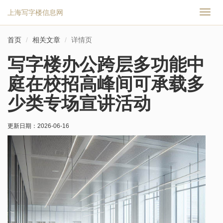
上海写字楼信息网
切
换
导
首页
相关文章
详情页
航
写字楼办公跨层多功能中
庭在校招高峰间可承载多
少类专场宣讲活动
更新日期：
2026-06-16