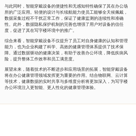
与此同时，智能穿戴设备的便捷性和无感知特性确保了其在办公场
所的广泛应用。轻便的设计与长续航能力使员工能够全天候佩戴，
数据采集过程不干扰正常工作，保证了健康监测的连续性和准确
性。此外，数据隐私保护机制的完善也增强了用户对设备的信任
度，促进了其在写字楼环境中的推广。
综合来看，智能穿戴设备不仅提升了员工对自身健康的认知和管理
能力，也为企业构建了科学、高效的健康管理体系提供了技术保
障。通过数据驱动的健康决策，有助于改善办公环境，降低疾病风
险，提升整体工作效率和员工满意度。
展望未来，随着技术的不断进步和应用场景的拓展，智能穿戴设备
将在办公健康管理领域发挥更为重要的作用。结合物联网、云计算
等技术，健康数据的实时共享与多维度分析将更加深入，为写字楼
办公环境注入更智能、更人性化的健康管理体验。