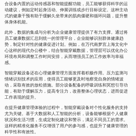
合设备内置的运动传感器和智能提醒功能，员工能够获得科学的运
动建议，例如定时起身活动、伸展训练或步行目标设定。这种主动
式的健康干预有助于缓解久坐带来的肌肉僵硬和循环问题，提升整
体身体机能。
此外，数据的集成与分析为企业健康管理提供了有力支撑。通过将
员工健康数据汇总到统一的管理平台，企业能够识别群体健康趋
势，制定针对性的健康促进计划。例如，在万代南梦宫上海文化中
心这样的现代办公楼中，结合智能穿戴数据，管理层可以优化办公
环境布局和调整工作时间安排，从而增强员工的工作效率与幸福
感。
智能穿戴设备还在心理健康管理方面发挥着积极作用。压力监测与
情绪识别技术的应用，使得员工能够更及时地察觉自身的情绪波
动，采取有效的放松措施。部分设备配备的呼吸训练和冥想引导功
能，有助于缓解压力，提高专注力，改善整体心理状态，进而促进
工作表现的提升。
在提升健康管理体验的过程中，智能穿戴设备对个性化服务的支持
尤为关键。基于大数据和人工智能的分析，设备能够根据个人健康
状况和生活习惯，生成定制化建议和警示，满足不同员工的需求。
这样的精准化服务不仅增强了用户的参与感，也提升了健康管理的
科学性和有效性。