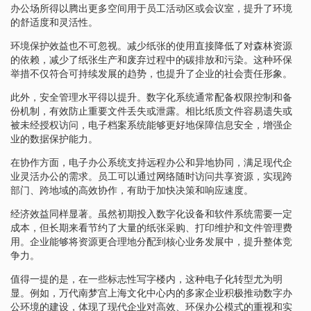
办公场所得以腾出更多空间用于员工活动区或会议室，提升了环境
的舒适度和灵活性。
环境保护效益也不可忽视。减少纸张的使用直接降低了对森林资源
的依赖，减少了纸张生产和废弃过程中的碳排放和污染。这种环保
举措不仅符合可持续发展的趋势，也提升了企业的社会责任形象。
此外，安全管理水平得以提升。数字化系统通常配备权限控制和备
份机制，有效防止重要文件丢失或泄露。相比纸质文件容易遗失或
被未经授权访问，电子档案系统能够更好地保障信息安全，增强企
业的数据保护能力。
在协作方面，电子办公系统支持远程办公和异地协同，满足现代企
业灵活办公的需求。员工可以通过网络随时访问共享资源，实现跨
部门、跨地域的高效协作，有助于加快决策和响应速度。
经济效益同样显著。虽然初期投入数字化设备和软件系统需要一定
成本，但长期来看节约了大量的纸张采购、打印维护和文件管理费
用。企业能够将资源更合理地分配到核心业务发展中，提升整体竞
争力。
值得一提的是，在一些标志性写字楼内，这种电子化转型尤为明
显。例如，万代南梦宫上海文化中心内的多家企业积极推动数字办
公环境的建设，体现了现代企业对高效、环保办公模式的重视和实