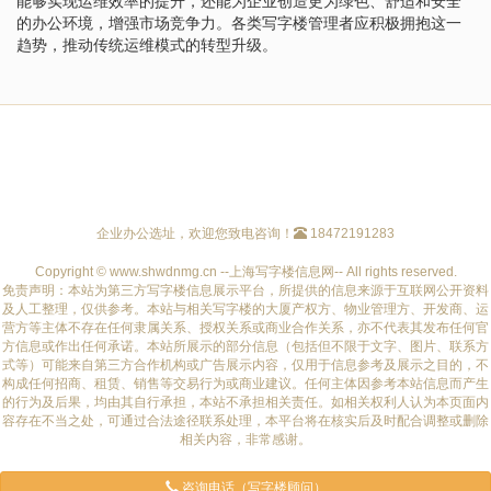
能够实现运维效率的提升，还能为企业创造更为绿色、舒适和安全
的办公环境，增强市场竞争力。各类写字楼管理者应积极拥抱这一
趋势，推动传统运维模式的转型升级。
企业办公选址，欢迎您致电咨询！
18472191283
Copyright © www.shwdnmg.cn --上海写字楼信息网-- All rights reserved.
免责声明：本站为第三方写字楼信息展示平台，所提供的信息来源于互联网公开资料
及人工整理，仅供参考。本站与相关写字楼的大厦产权方、物业管理方、开发商、运
营方等主体不存在任何隶属关系、授权关系或商业合作关系，亦不代表其发布任何官
方信息或作出任何承诺。本站所展示的部分信息（包括但不限于文字、图片、联系方
式等）可能来自第三方合作机构或广告展示内容，仅用于信息参考及展示之目的，不
构成任何招商、租赁、销售等交易行为或商业建议。任何主体因参考本站信息而产生
的行为及后果，均由其自行承担，本站不承担相关责任。如相关权利人认为本页面内
容存在不当之处，可通过合法途径联系处理，本平台将在核实后及时配合调整或删除
相关内容，非常感谢。
咨询电话（写字楼顾问）