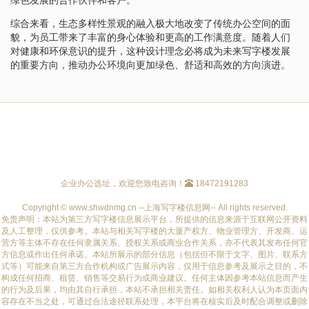
综合来看，生态多样性景观的融入极大地改变了传统办公空间的面
貌，为员工带来了丰富的身心体验和更高的工作满意度。随着人们
对健康和环保意识的提升，这种设计理念必将成为未来写字楼发展
的重要方向，推动办公环境向更加绿色、舒适和高效的方向演进。
企业办公选址，欢迎您致电咨询！
18472191283
Copyright © www.shwdnmg.cn --上海写字楼信息网-- All rights reserved.
免责声明：本站为第三方写字楼信息展示平台，所提供的信息来源于互联网公开资料
及人工整理，仅供参考。本站与相关写字楼的大厦产权方、物业管理方、开发商、运
营方等主体不存在任何隶属关系、授权关系或商业合作关系，亦不代表其发布任何官
方信息或作出任何承诺。本站所展示的部分信息（包括但不限于文字、图片、联系方
式等）可能来自第三方合作机构或广告展示内容，仅用于信息参考及展示之目的，不
构成任何招商、租赁、销售等交易行为或商业建议。任何主体因参考本站信息而产生
的行为及后果，均由其自行承担，本站不承担相关责任。如相关权利人认为本页面内
容存在不当之处，可通过合法途径联系处理，本平台将在核实后及时配合调整或删除