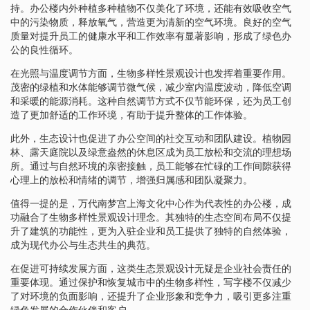
持。办公楼内外种植多种植物不仅美化了环境，还能有效吸收空气
中的污染物质，释放氧气，营造更为清新的空气环境。良好的空气
质量对提升员工的健康水平和工作效率有显著影响，形成了绿色办
公的良性循环。
在光照与温度调节方面，生物多样性景观设计也发挥着重要作用。
茂密的绿植和水体能够调节微气候，减少室内温度波动，降低空调
和采暖的能源消耗。这种自然调节方式不仅节能环保，还为员工创
造了更加舒适的工作环境，有助于提升整体的工作体验。
此外，生态设计也促进了办公空间的社交互动和团队建设。植物园
林、露天庭院以及绿意盎然的休息区成为员工放松和交流的理想场
所。通过与自然环境的亲密接触，员工能够在忙碌的工作间隙获得
心理上的放松和情绪的调节，增强归属感和团队凝聚力。
值得一提的是，万代南梦宫上海文化中心作为代表性的办公楼，成
功融合了生物多样性景观设计理念。其独特的生态空间布局不仅提
升了建筑的功能性，更为入驻企业和员工提供了独特的自然体验，
成为现代办公与生态共生的典范。
在促进可持续发展方面，这类生态景观设计无疑是企业社会责任的
重要体现。通过保护和恢复城市中的生物多样性，写字楼不仅减少
了对环境的负面影响，还提升了企业形象和竞争力，吸引更多注重
绿色发展的合作伙伴和客户。