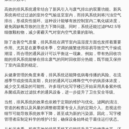
高效的排风系统通常结合了新风引入与废气排出的双重功能。新风
系统将经过过滤的室外空气输送至室内，而排风系统则将污浊空气
排出，形成良性循环。这种设计能够有效控制室内二氧化碳浓度，
避免因缺氧导致的注意力下降问题。同时，系统还能过滤PM2.5等
细微颗粒物，减少雾霾天气对室内空气质量的影响。
除了改善空气质量，排风系统在调节室内温湿度方面也发挥着重要
作用。尤其是在夏季或冬季，空调的频繁使用容易导致空气干燥或
潮湿，而合理的通风设计可以平衡这一现象。例如，带有热回收功
能的排风系统能够在排出废气的同时回收部分热能，既节能又保持
了室内温度的稳定。
从健康管理的角度来看，排风系统还能降低病毒传播的风险。在流
感季节或疫情高发期，良好的通风可以稀释空气中的病原体浓度，
减少交叉感染的可能性。许多现代化写字楼已开始采用具备紫外线
杀菌或高效过滤技术的通风设备，进一步提升了卫生安全等级。
当然，排风系统的效果也依赖于定期的维护与优化。滤网的清洁、
管道的检查以及风量的调整都需要专业人员的定期介入。忽视这些
细节可能导致系统效率下降，甚至成为新的污染源。因此，写字楼
管理者应制定科学的维护计划，确保设备始终处于最佳运行状态。
从长远来看，投资高效的排风系统不仅能提升员工的健康水平，还