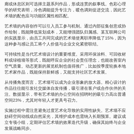
廊或休息区则可选择主题系列作品，形成连贯的叙事线。色彩心理
学的研究表明，冷色调能提升专注力，暖色调则促进交流，因此艺
术墙的配色应与功能区属性相匹配。
艺术墙的内容创作可以引入员工参与机制。通过内部征集创意或协
作绘制，既能降低策划成本，又能增强团队归属感。某互联网公司
的实践显示，由员工共同完成的艺术墙使离职率降低了15%，因为
这种参与感让员工将个人价值与企业文化紧密联结。
可持续性是当代艺术墙设计的重要维度。采用环保涂料、可回收材
料或绿植墙等形式，既能呼应企业的社会责任理念，也能改善室内
空气质量。动态更新的展览机制也值得推广，比如按季度轮换本地
艺术家作品，既能保持新鲜感，又能支持社区艺术发展。
从传播角度而言，艺术墙可以成为企业形象的放大器。精心设计的
作品往往能引发社交媒体自发传播，吸引潜在客户或合作伙伴的关
注。数据显示，带有艺术墙的办公空间在招聘时的吸引力高出普通
空间23%，尤其对年轻人才更具号召力。
实施过程中需注意避免过度艺术化导致的实用性缺失。艺术墙不应
妨碍空间动线或自然采光，其维护成本也需纳入长期预算。建议成
立专项小组，定期评估艺术墙的效果迭代升级，确保其始终与企业
发展战略同步。