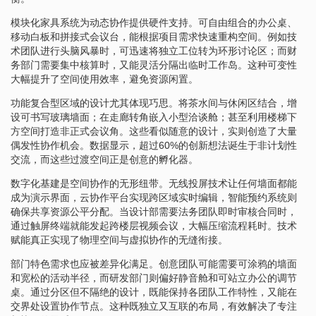
模块化家具系统为动态协作提供硬件支持。可自由组合的办公桌、
移动白板和拼接式会议台，能根据项目需求快速重构空间。例如技
术团队进行头脑风暴时，可迅速将独立工位转为环形讨论区；而财
务部门需要集中核算时，又能灵活分隔出临时工作岛。这种可变性
大幅提升了空间使用效率，避免资源闲置。
功能复合型区域的设计尤其体现巧思。将茶水间与休闲区结合，增
设可书写玻璃墙面；在走廊转角嵌入小型洽谈舱；甚至利用楼梯下
方空间打造非正式会议角。这些看似随意的设计，实则创造了大量
偶发性协作机会。数据显示，超过60%的创新想法诞生于非计划性
交流，而这些过渡空间正是创意的孵化器。
数字化基建是空间协作的无形纽带。无线投屏技术让任何墙面都能
成为演示界面，云协作平台实现跨区域实时编辑，智能预约系统则
确保共享资源公平分配。当设计部需要法务团队即时审核合同时，
通过触屏终端就能发起跨楼层视频会议，大幅压缩流程耗时。技术
赋能真正实现了物理空间与虚拟协作的无缝衔接。
部门特色需求也应被差异化满足。创意团队可能需要可涂鸦的墙面
和宽松的活动半径，而研发部门则偏好静音舱和可站立办公的调节
桌。通过分区但不隔绝的设计，既能保持各团队工作特性，又能在
交界处设置协作节点。这种既独立又互联的布局，有效解决了专注