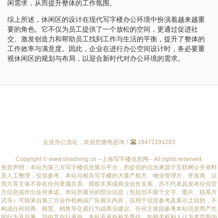
闲需求，从而提升整体的工作氛围。
综上所述，休闲区的设计在现代写字楼办公环境中扮演着越来越重
要的角色。它不仅为员工提供了一个放松的空间，更通过促进社
交、激发创造力和帮助员工找到工作与生活的平衡，提升了整体的
工作效率与满意度。因此，企业在进行办公空间设计时，务必要重
视休闲区的规划与布局，以迎合新时代对办公环境的需求。
企业办公选址，欢迎您致电咨询！
18472191283
Copyright © www.shwdnmg.cn --上海写字楼信息网-- All rights reserved.
免责声明：本站为第三方写字楼信息展示平台，所提供的信息来源于互联网公开资料
及人工整理，仅供参考。本站与相关写字楼的大厦产权方、物业管理方、开发商、运
营方等主体不存在任何隶属关系、授权关系或商业合作关系，亦不代表其发布任何官
方信息或作出任何承诺。本站所展示的部分信息（包括但不限于文字、图片、联系方
式等）可能来自第三方合作机构或广告展示内容，仅用于信息参考及展示之目的，不
构成任何招商、租赁、销售等交易行为或商业建议。任何主体因参考本站信息而产生
的行为及后果，均由其自行承担，本站不承担相关责任。如相关权利人认为本页面内