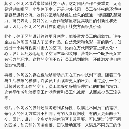
其次，休闲区域通常鼓励社交互动，这对团队合作至关重要。无论
是通过咖啡区、小型休闲室，还是户外花园，员工在轻松的环境中
更容易进行交流。这样的互动能够促进信息的流通，增强团队凝聚
力。研究表明，良好的团队合作能够显著提高项目的创新性和效
率，因此，休闲区的设计在促进员工社交方面极具价值。
此外，休闲区的设计往往更具创意，能够激发员工的想象力。许多
企业在休闲区内融入了艺术作品、自然元素和色彩丰富的装饰，创
造出一个具有视觉冲击力的空间。比如在万代南梦宫上海文化中
心，设计师巧妙地运用了空间布局和装饰，营造出一个既放松又富
有活力的环境。这样的空间不仅让员工感到愉悦，还能激发他们的
创造性思维。
再者，休闲区的存在也能够帮助员工在工作中找到平衡。随着工作
与生活界限的模糊，许多员工面临着更大的压力。通过提供一个可
以暂时远离工作的空间，员工能够更好地管理自己的时间与精力。
这种平衡感能够提高工作满意度和员工忠诚度，从而减少员工流失
率。
最后，休闲区的设计还应考虑到多样性，以满足不同员工的需求。
每个人的休闲方式各不相同，有的人喜欢阅读，有的人更倾向于社
交。因此，设计一个多功能的休闲区非常重要。可以通过设置不同
的区域，如安静的阅读角落、团队活动区等，来满足不同员工的休